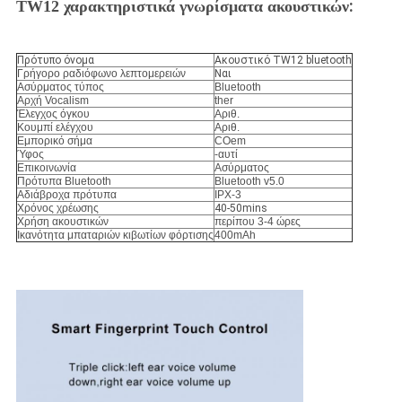
:
TW12
χαρακτηριστικά γνωρίσματα ακουστικών
Πρότυπο όνομα
Ακουστικό TW12 bluetooth
Γρήγορο ραδιόφωνο λεπτομερειών
Ναι
Ασύρματος τύπος
Bluetooth
Αρχή Vocalism
ther
Έλεγχος όγκου
Αριθ.
Κουμπί ελέγχου
Αριθ.
Εμπορικό σήμα
COem
Ύφος
-αυτί
Επικοινωνία
Ασύρματος
Πρότυπα Bluetooth
Bluetooth v5.0
Αδιάβροχα πρότυπα
IPX-3
Χρόνος χρέωσης
40-50mins
Χρήση ακουστικών
περίπου 3-4 ώρες
Ικανότητα μπαταριών κιβωτίων φόρτισης
400mAh