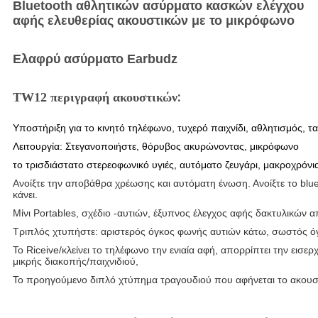
Bluetooth αθλητικών ασύρματο κασκών ελέγχου
αφής ελευθερίας ακουστικών με το μικρόφωνο
Ελαφρύ ασύρματο Earbudz
:
TW12 περιγραφή ακουστικών
Υποστήριξη για το κινητό τηλέφωνο, τυχερό παιχνίδι, αθλητισμός,
Λειτουργία: Στεγανοποιήστε, θόρυβος ακυρώνοντας, μικρόφωνο
το τρισδιάστατο στερεοφωνικό υγιές, αυτόματο ζευγάρι, μακροχρόνι
Ανοίξτε την αποβάθρα χρέωσης και αυτόματη ένωση. Ανοίξτε το blue
κάνει.
Μίνι Portables, σχέδιο -αυτιών, έξυπνος έλεγχος αφής δακτυλικών
Τριπλός χτυπήστε: αριστερός όγκος φωνής αυτιών κάτω, σωστός ό
Το Riceive/κλείνει το τηλέφωνο την ενιαία αφή, απορρίπτει την εισε
μικρής διακοπής/παιχνιδιού,
Το προηγούμενο διπλό χτύπημα τραγουδιού που αφήνεται το ακουσ