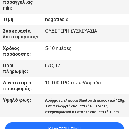
παραγγελίας
ΈΛΕΓΧΟΣ
min:
Τιμή:
negotiable
ΜΑΣ
ΕΛΆΤΕ
Συσκευασία
ΟΥΔΕΤΕΡΗ ΣΥΣΚΕΥΑΣΙΑ
λεπτομέρειες:
ΣΕ
Χρόνος
5-10 ημέρες
ΕΠΑΦΉ
παράδοσης:
ΜΕ
Όροι
L/C, T/T
πληρωμής:
ΕΙΔΉΣΕΙΣ
Δυνατότητα
100.000 PC την εβδομάδα
προσφοράς:
ΠΕΡΙΠΤΏΣΕΙΣ
Υψηλό φως:
,
Ασύρματα ελαφριά Bluetooth ακουστικά 120g
,
TW12 ελαφριά ακουστικά Bluetooth
στερεοφωνικό Bluetooth ακουστικό 10cm
SITEMAP