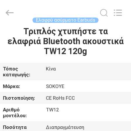
-
2026
SoKe
Electronic
Co.,Ltd.
Ελαφρύ ασύρματο Earbuds
All
Rights
Τριπλός χτυπήστε τα
ΣΠΊΤΙ
Reserved.
ελαφριά Bluetooth ακουστικά
ΠΡΟΪΌΝΤΑ
TW12 120g
ΠΕΡΊΠΟΥ
Τόπος
Κίνα
καταγωγής:
ΕΜΕΊΣ
Μάρκα:
SOKOYE
ΓΎΡΟΣ
Πιστοποίηση:
CE RoHs FCC
ΕΡΓΟΣΤΑΣΊΩΝ
Αριθμό
TW12
μοντέλου:
ΠΟΙΟΤΙΚΌΣ
Ποσότητα
Διαπραγμάτευση