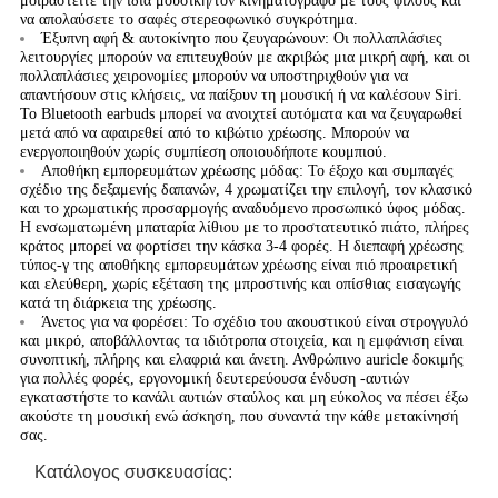
μοιραστείτε την ίδια μουσική/τον κινηματογράφο με τους φίλους και
να απολαύσετε το σαφές στερεοφωνικό συγκρότημα.
Έξυπνη αφή & αυτοκίνητο που ζευγαρώνουν: Οι πολλαπλάσιες
λειτουργίες μπορούν να επιτευχθούν με ακριβώς μια μικρή αφή, και οι
πολλαπλάσιες χειρονομίες μπορούν να υποστηριχθούν για να
απαντήσουν στις κλήσεις, να παίξουν τη μουσική ή να καλέσουν Siri.
Το Bluetooth earbuds μπορεί να ανοιχτεί αυτόματα και να ζευγαρωθεί
μετά από να αφαιρεθεί από το κιβώτιο χρέωσης. Μπορούν να
ενεργοποιηθούν χωρίς συμπίεση οποιουδήποτε κουμπιού.
Αποθήκη εμπορευμάτων χρέωσης μόδας: Το έξοχο και συμπαγές
σχέδιο της δεξαμενής δαπανών, 4 χρωματίζει την επιλογή, τον κλασικό
και το χρωματικής προσαρμογής αναδυόμενο προσωπικό ύφος μόδας.
Η ενσωματωμένη μπαταρία λίθιου με το προστατευτικό πιάτο, πλήρες
κράτος μπορεί να φορτίσει την κάσκα 3-4 φορές. Η διεπαφή χρέωσης
τύπος-γ της αποθήκης εμπορευμάτων χρέωσης είναι πιό προαιρετική
και ελεύθερη, χωρίς εξέταση της μπροστινής και οπίσθιας εισαγωγής
κατά τη διάρκεια της χρέωσης.
Άνετος για να φορέσει: Το σχέδιο του ακουστικού είναι στρογγυλό
και μικρό, αποβάλλοντας τα ιδιότροπα στοιχεία, και η εμφάνιση είναι
συνοπτική, πλήρης και ελαφριά και άνετη. Ανθρώπινο auricle δοκιμής
για πολλές φορές, εργονομική δευτερεύουσα ένδυση -αυτιών
εγκαταστήστε το κανάλι αυτιών σταύλος και μη εύκολος να πέσει έξω
ακούστε τη μουσική ενώ άσκηση, που συναντά την κάθε μετακίνησή
σας.
Κατάλογος συσκευασίας: