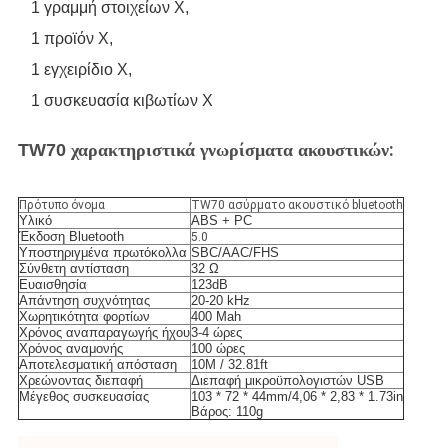
1 γραμμή στοιχείων Χ,
1 προϊόν Χ,
1 εγχειρίδιο Χ,
1 συσκευασία κιβωτίων Χ
:
TW70
χαρακτηριστικά γνωρίσματα ακουστικών
Πρότυπο όνομα
TW70 ασύρματο ακουστικό bluetooth
Υλικό
ABS + PC
Έκδοση Bluetooth
5.0
Υποστηριγμένα πρωτόκολλα
SBC/AAC/FHS
Σύνθετη αντίσταση
32 Ω
Ευαισθησία
123dB
Απάντηση συχνότητας
20-20 kHz
Χωρητικότητα φορτίων
400 Mah
Χρόνος αναπαραγωγής ήχου
3-4 ώρες
Χρόνος αναμονής
100 ώρες
Αποτελεσματική απόσταση
10M / 32.81ft
Χρεώνοντας διεπαφή
Διεπαφή μικροϋπολογιστών USB
Μέγεθος συσκευασίας
103 * 72 * 44mm/4,06 * 2,83 * 1.73in
Βάρος: 110g