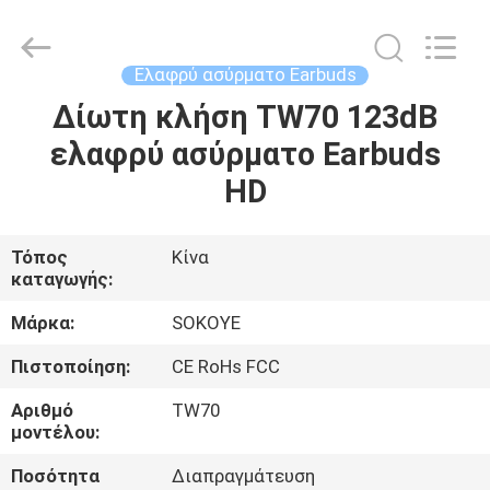
-
2026
SoKe
Electronic
Co.,Ltd.
Ελαφρύ ασύρματο Earbuds
All
Rights
Δίωτη κλήση TW70 123dB
ΣΠΊΤΙ
Reserved.
ελαφρύ ασύρματο Earbuds
ΠΡΟΪΌΝΤΑ
HD
ΠΕΡΊΠΟΥ
Τόπος
Κίνα
καταγωγής:
ΕΜΕΊΣ
Μάρκα:
SOKOYE
ΓΎΡΟΣ
Πιστοποίηση:
CE RoHs FCC
ΕΡΓΟΣΤΑΣΊΩΝ
Αριθμό
TW70
μοντέλου:
ΠΟΙΟΤΙΚΌΣ
Ποσότητα
Διαπραγμάτευση