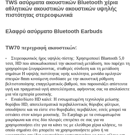
TWS ασύρματα ακουστικών Bluetooth χέρια
αθλητικών ακουστικών ακουστικών υψηλής
πιστότητας στερεοφωνικά
Ελαφρύ ασύρματο Bluetooth Earbuds
:
TW70
περιγραφή ακουστικών
Στερεοφωνικός ήχος υψηλός-πίστης: Χρησιμοποιεί Bluetooth 5,0
τσιπ, HD που αποκωδικοποιεί την ακουστική μετάδοση, που παρέχει τη
γρηγορότερα ζευγαρώνοντας, σταθερές σύνδεση και τη μετάδοση
σημάτων Η υψηλής πιστότητας υγιής κοιλότητα, μονάδα ομιλητών
σπειρών 8mm κινούμενη συνδύασε με την ακουστική ρύθμιση
βελτιστοποίησης επαγγελματικός-βαθμού, που παρουσιάζει απίστευτα
υγιή και πραγματικά υγιή αποτελέσματα, αφήνοντας σας να απολαύσετε
μια νέα εμπειρία μουσικής.
Ενιαίο/δίωτο HD καλεί: Η ενσωματωμένη τεχνολογία μείωσης
θορύβου HD, αποτελεσματικά περιβαλλοντικός θόρυβος φίλτρων,
οπουδήποτε και να είστε στο θορυβώδες περιβάλλον, εσείς μπορεί να
εστιάσει στον κόσμο μουσικής. Το Earplugs με τα ενσωματωμένα
μικρόφωνα και στις δύο πλευρές επιτρέπει σε σας για να
χρησιμοποιήσει είτε για να κάνει τις με ελεύθερα χέρια κλήσεις, το
οποίο σημαίνει ότι μπορείτε να χρησιμοποιήσετε μόνο ή να