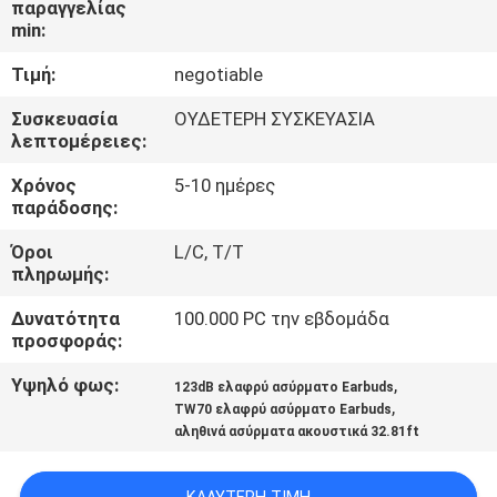
παραγγελίας
ΈΛΕΓΧΟΣ
min:
Τιμή:
negotiable
ΜΑΣ
ΕΛΆΤΕ
Συσκευασία
ΟΥΔΕΤΕΡΗ ΣΥΣΚΕΥΑΣΙΑ
λεπτομέρειες:
ΣΕ
Χρόνος
5-10 ημέρες
ΕΠΑΦΉ
παράδοσης:
ΜΕ
Όροι
L/C, T/T
πληρωμής:
ΕΙΔΉΣΕΙΣ
Δυνατότητα
100.000 PC την εβδομάδα
προσφοράς:
ΠΕΡΙΠΤΏΣΕΙΣ
Υψηλό φως:
,
123dB ελαφρύ ασύρματο Earbuds
,
TW70 ελαφρύ ασύρματο Earbuds
αληθινά ασύρματα ακουστικά 32.81ft
SITEMAP