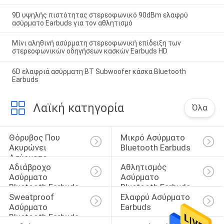
9D υψηλής πιστότητας στερεοφωνικό 90dBm ελαφρύ
ασύρματο Earbuds για τον αθλητισμό
Μίνι αληθινή ασύρματη στερεοφωνική επίδειξη των
στερεοφωνικών οδηγήσεων κασκών Earbuds HD
6D ελαφριά ασύρματη BT Subwoofer κάσκα Bluetooth
Earbuds
Λαϊκή κατηγορία
Όλα
Θόρυβος Που 
Μικρό Ασύρματο 
Ακυρώνει 
Bluetooth Earbuds
Ασύρματο 
Αδιάβροχο 
Αθλητισμός 
Bluetooth Earbuds
Ασύρματο 
Ασύρματο 
Bluetooth Earbuds
Bluetooth Earbuds
Sweatproof 
Ελαφρύ Ασύρματο 
Ασύρματο 
Earbuds
Bluetooth Earbuds